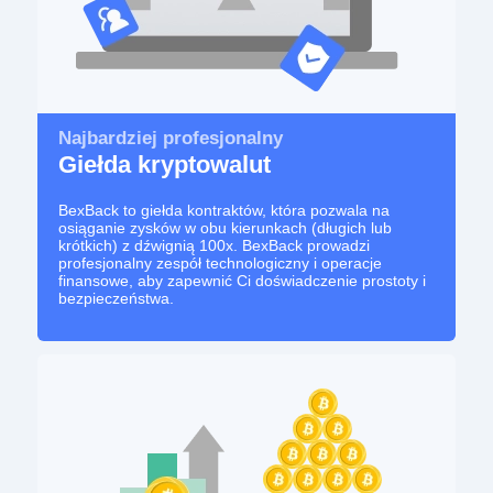
Najbardziej profesjonalny
Giełda kryptowalut
BexBack to giełda kontraktów, która pozwala na
osiąganie zysków w obu kierunkach (długich lub
krótkich) z dźwignią 100x. BexBack prowadzi
profesjonalny zespół technologiczny i operacje
finansowe, aby zapewnić Ci doświadczenie prostoty i
bezpieczeństwa.