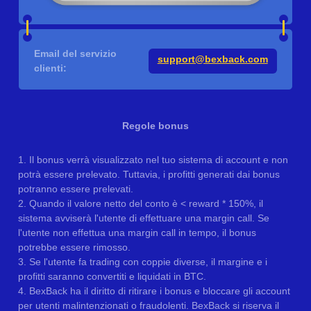
Email del servizio
support@bexback.com
clienti:
Regole bonus
1. Il bonus verrà visualizzato nel tuo sistema di account e non
potrà essere prelevato. Tuttavia, i profitti generati dai bonus
potranno essere prelevati.
2. Quando il valore netto del conto è < reward * 150%, il
sistema avviserà l'utente di effettuare una margin call. Se
l'utente non effettua una margin call in tempo, il bonus
potrebbe essere rimosso.
3. Se l'utente fa trading con coppie diverse, il margine e i
profitti saranno convertiti e liquidati in BTC.
4. BexBack ha il diritto di ritirare i bonus e bloccare gli account
per utenti malintenzionati o fraudolenti. BexBack si riserva il